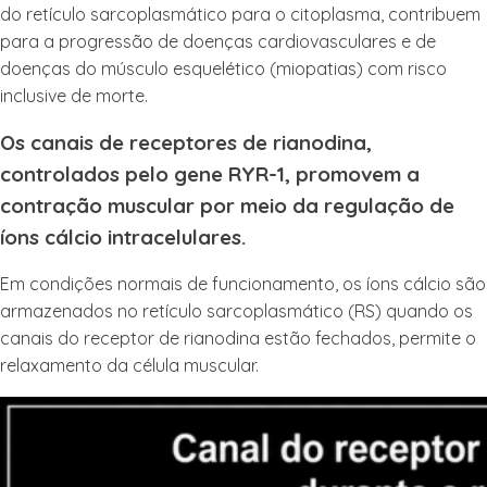
do retículo sarcoplasmático para o citoplasma, contribuem
para a progressão de doenças cardiovasculares e de
doenças do músculo esquelético (miopatias) com risco
inclusive de morte.
Os canais de receptores de rianodina,
controlados pelo gene RYR-1, promovem a
contração muscular por meio da regulação de
íons cálcio intracelulares.
Em condições normais de funcionamento, os íons cálcio são
armazenados no retículo sarcoplasmático (RS) quando os
canais do receptor de rianodina estão fechados, permite o
relaxamento da célula muscular.