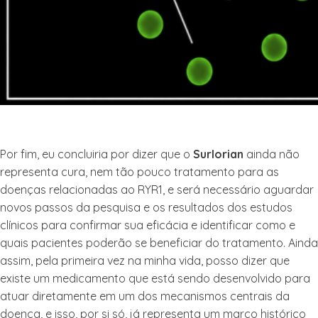
Por fim, eu concluiria por dizer que o
Surlorian
ainda não
representa cura, nem tão pouco tratamento para as
doenças relacionadas ao RYR1, e será necessário aguardar
novos passos da pesquisa e os resultados dos estudos
clínicos para confirmar sua eficácia e identificar como e
quais pacientes poderão se beneficiar do tratamento. Ainda
assim, pela primeira vez na minha vida, posso dizer que
existe um medicamento que está sendo desenvolvido para
atuar diretamente em um dos mecanismos centrais da
doença, e isso, por si só, já representa um marco histórico