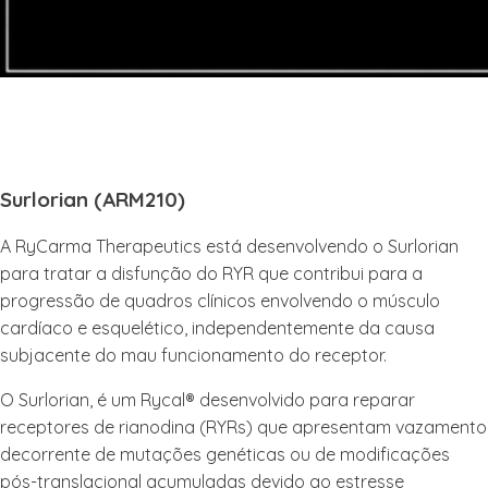
Surlorian (ARM210)
A RyCarma Therapeutics está desenvolvendo o Surlorian
para tratar a disfunção do RYR que contribui para a
progressão de quadros clínicos envolvendo o músculo
cardíaco e esquelético, independentemente da causa
subjacente do mau funcionamento do receptor.
O Surlorian, é um Rycal® desenvolvido para reparar
receptores de rianodina (RYRs) que apresentam vazamento
decorrente de mutações genéticas ou de modificações
pós-translacional acumuladas devido ao estresse