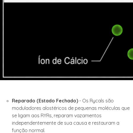
Reparado (Estado Fechado)
- Os Rycals são
moduladores alostéricos de pequenas moléculas que
se ligam aos RYRs, reparam vazamentos
independentemente de sua causa e restauram a
função normal.