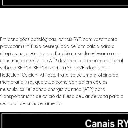
Em condições patológicas, canais RYR com vazamento
provocam um fluxo desregulado de íons cálcio para o
citoplasma, prejudicam a função muscular e levam a um
consumo excessivo de ATP devido à sobrecarga adicional
sobre a SERCA. SERCA significa Sarco/Endoplasmic
Reticulum Calcium ATPase. Trata-se de uma proteína de
membrana vital, que atua como bomba em células
musculares, utilizando energia química (ATP) para
transportar íons de cálcio do fluido celular de volta para o
seu local de armazenamento.