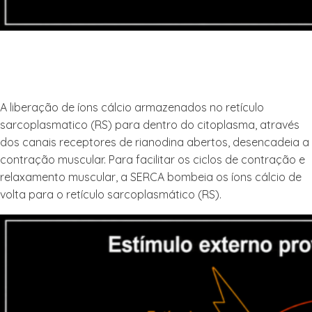
A liberação de íons cálcio armazenados no retículo
sarcoplasmatico (RS) para dentro do citoplasma, através
dos canais receptores de rianodina abertos, desencadeia a
contração muscular. Para facilitar os ciclos de contração e
relaxamento muscular, a SERCA bombeia os íons cálcio de
volta para o retículo sarcoplasmático (RS).