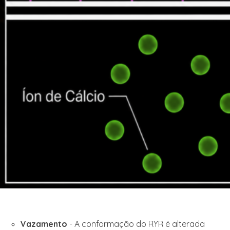
Vazamento
- A conformação do RYR é alterada