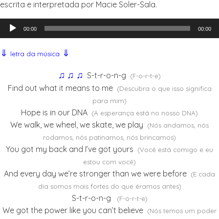
escrita e interpretada por Macie Soler-Sala.
Tocador
00:00
00:00
de
áudio
⇓
⇓
letra da música
♫
♫
♫
S-t-r-o-n-g
(F-o-r-t-e)
Find out what it means to me
(Descubra o que isso significa
para mim)
Hope is in our DNA
(A esperança está no nosso DNA)
We walk, we wheel, we skate, we play
(Nós andamos, nós
rodamos, nós patinamos, nós brincamos)
You got my back and I’ve got yours
(Você está comigo e eu
estou com você)
And every day we’re stronger than we were before
(E cada
dia somos mais fortes do que éramos antes)
S-t-r-o-n-g
(F-o-r-t-e)
We got the power like you can’t believe
(Nós temos um poder