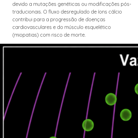
devido a mutações genéticas ou modificações pós-
traducionais. O fluxo desregulado de íons cálcio
contribui para a progressão de doenças
cardiovasculares e do músculo esquelético
(miopatias) com risco de morte.