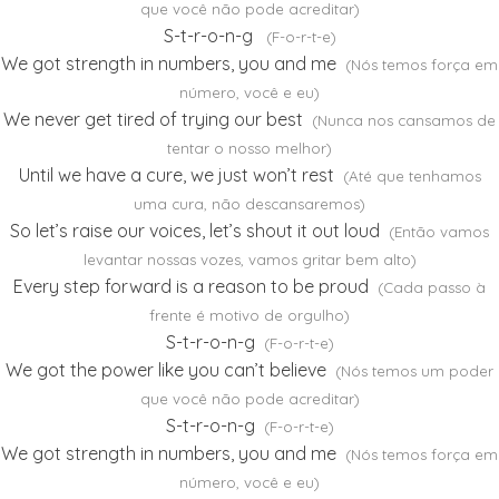
que você não pode acreditar)
S-t-r-o-n-g
(F-o-r-t-e)
We got strength in numbers, you and me
(Nós temos força em
número, você e eu)
We never get tired of trying our best
(Nunca nos cansamos de
tentar o nosso melhor)
Until we have a cure, we just won’t rest
(Até que tenhamos
uma cura, não descansaremos)
So let’s raise our voices, let’s shout it out loud
(Então vamos
levantar nossas vozes, vamos gritar bem alto)
Every step forward is a reason to be proud
(Cada passo à
frente é motivo de orgulho)
S-t-r-o-n-g
(F-o-r-t-e)
We got the power like you can’t believe
(Nós temos um poder
que você não pode acreditar)
S-t-r-o-n-g
(F-o-r-t-e)
We got strength in numbers, you and me
(Nós temos força em
número, você e eu)