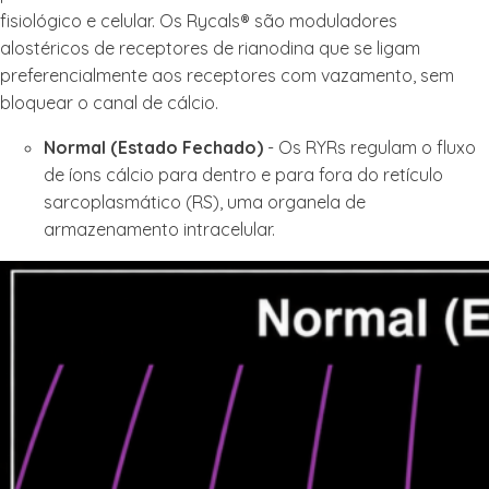
fisiológico e celular. Os Rycals® são moduladores
alostéricos de receptores de rianodina que se ligam
preferencialmente aos receptores com vazamento, sem
bloquear o canal de cálcio.
Normal (Estado Fechado)
- Os RYRs regulam o fluxo
de íons cálcio para dentro e para fora do retículo
sarcoplasmático (RS), uma organela de
armazenamento intracelular.