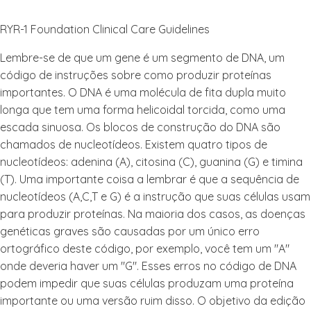
RYR-1 Foundation Clinical Care Guidelines
Lembre-se de que um gene é um segmento de DNA, um
código de instruções sobre como produzir proteínas
importantes. O DNA é uma molécula de fita dupla muito
longa que tem uma forma helicoidal torcida, como uma
escada sinuosa. Os blocos de construção do DNA são
chamados de nucleotídeos. Existem quatro tipos de
nucleotídeos: adenina (A), citosina (C), guanina (G) e timina
(T). Uma importante coisa a lembrar é que a sequência de
nucleotídeos (A,C,T e G) é a instrução que suas células usam
para produzir proteínas. Na maioria dos casos, as doenças
genéticas graves são causadas por um único erro
ortográfico deste código, por exemplo, você tem um "A"
onde deveria haver um "G". Esses erros no código de DNA
podem impedir que suas células produzam uma proteína
importante ou uma versão ruim disso. O objetivo da edição