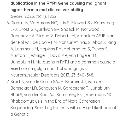
duplication in the RYR1 Gene causing malignant
hyperthermia end clinical variability
.
Genes,
2025,
16
(11), 1252.
Dlamini N, Voermans NC, Lillis S, Stewart SK, Kamsteeg
E-J, Drost G, Quinlivan GR, Snoeck M, Norwood F,
Radunovic A, Straub V, Roberts M, Vrancken AFJE, van
der Pol WL, de Coo RIFM, Manzur AY, Yau S, Abbs S, King
A, Lammens M, Hopkins PM, Mohammed S, Treves S,
Muntoni F, Wraige E, Davis MR, van Engelen B,
Jungbluth H. Mutations in RYR1 are a common cause of
exertional myalgia and rhabdomyolysis.
Neuromuscular Disorders 2013, 23: 540–548.
Kruijt N, van de Camp SAJH, Kramer JJ, van den
Bersselaar LR, Schouten M, Gardeitchik T, Jungbluth H,
Bhai S, van der Kooi AJ, Kamsteeg E-J, Voermans NC.
Rhabdomyolysis in the Era of Next-Generation
Sequencing: Selecting Patients with a High Likelihood of
a Genetic