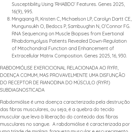
Susceptibility Using ‘RHABDO’ Features. Genes 2025,
16(9), 995.
Mingqiang R, Kristen C, Michaelson LP, Carolyn Dartt CE,
Mungunsukh O, Bedocs P, Sambuughin N, O’Connor FG.
RNA Sequencing on Muscle Biopsies from Exertional
Rhabdomyolysis Patients Revealed Down-Regulation
of Mitochondrial Function and Enhancement of
Extracellular Matrix Composition. Genes 2025, 16, 930.
RABDOMIÓLISE EXERCICIONAL RELACIONADA AO RYR1,
DOENÇA COMUM, MAS PROVAVELMENTE UMA DISFUNÇÃO
DO RECEPTOR DE RIANODINA DO MÚSCULO (RYR1)
SUBDIAGNOSTICADA
Rabdomiólise é uma doença caracterizada pela destruição
das fibras musculares, ou seja, é a quebra do tecido
muscular que leva à liberação do conteúdo das fibras
musculares no sangue. A rabdomiólise é caracterizada por
uma tríade de mialgia, fraqueza muscular e escurecimento