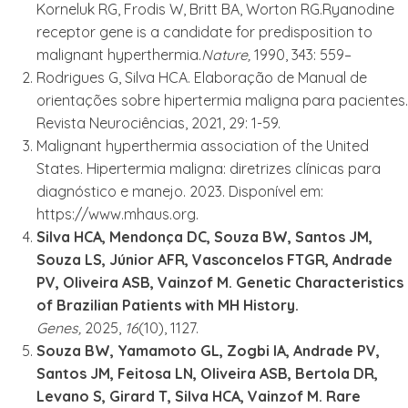
Korneluk RG, Frodis W, Britt BA, Worton RG.Ryanodine
receptor gene is a candidate for predisposition to
malignant hyperthermia.
Nature,
1990, 343: 559–
Rodrigues G, Silva HCA. Elaboração de Manual de
orientações sobre hipertermia maligna para pacientes.
Revista Neurociências, 2021, 29: 1-59.
Malignant hyperthermia association of the United
States. Hipertermia maligna: diretrizes clínicas para
diagnóstico e manejo. 2023. Disponível em:
https://www.mhaus.org.
Silva HCA
,
Mendonça DC
,
Souza BW
,
Santos JM
,
Souza LS
,
Júnior AFR
,
Vasconcelos FTGR
,
Andrade
PV
,
Oliveira ASB
,
Vainzof M
. Genetic Characteristics
of Brazilian Patients with MH History.
Genes,
2025,
16
(10), 1127.
Souza BW
,
Yamamoto GL
,
Zogbi IA
,
Andrade PV
,
Santos JM
,
Feitosa LN
,
Oliveira ASB
,
Bertola DR
,
Levano S
,
Girard T
,
Silva HCA
,
Vainzof M. Rare