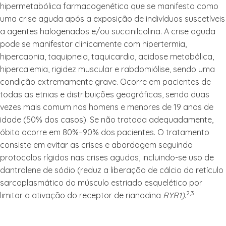
hipermetabólica farmacogenética que se manifesta como
uma crise aguda após a exposição de indivíduos suscetíveis
a agentes halogenados e/ou succinilcolina. A crise aguda
pode se manifestar clinicamente com hipertermia,
hipercapnia, taquipneia, taquicardia, acidose metabólica,
hipercalemia, rigidez muscular e rabdomiólise, sendo uma
condição extremamente grave. Ocorre em pacientes de
todas as etnias e distribuições geográficas, sendo duas
vezes mais comum nos homens e menores de 19 anos de
idade (50% dos casos). Se não tratada adequadamente,
óbito ocorre em 80%–90% dos pacientes. O tratamento
consiste em evitar as crises e abordagem seguindo
protocolos rígidos nas crises agudas, incluindo-se uso de
dantrolene de sódio (reduz a liberação de cálcio do retículo
sarcoplasmático do músculo estriado esquelético por
2,3
limitar a ativação do receptor de rianodina
RYR1)
.