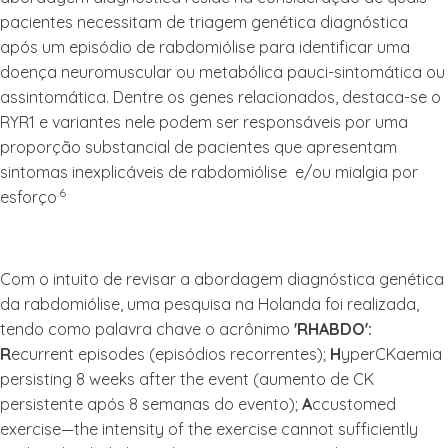
pacientes necessitam de triagem genética diagnóstica
após um episódio de rabdomiólise para identificar uma
doença neuromuscular ou metabólica pauci-sintomática ou
assintomática. Dentre os genes relacionados, destaca-se o
RYR1 e variantes nele podem ser responsáveis ​​por uma
proporção substancial de pacientes que apresentam
sintomas inexplicáveis de rabdomiólise e/ou mialgia por
.6
esforço
Com o intuito de revisar a abordagem diagnóstica genética
da rabdomiólise, uma pesquisa na Holanda foi realizada,
tendo como palavra chave o acrônimo
'RHABDO'
:
R
ecurrent episodes (episódios recorrentes);
H
yperCKaemia
persisting 8 weeks after the event (aumento de CK
persistente após 8 semanas do evento);
A
ccustomed
exercise—the intensity of the exercise cannot sufficiently