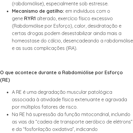
(rabdomiólise), especialmente sob estresse.
Mecanismo de gatilho:
em indivíduos com o
gene
RYR1
alterado, exercício físico excessivo
(Rabdomiólise por Esforço), calor, desidratação e
certas drogas podem desestabilizar ainda mais a
homeostase do cálcio, desencadeando a rabdomiólise
e as suas complicações (IRA).
O que acontece durante a Rabdomiólise por Esforço
(RE)
A RE é uma degradação muscular patológica
associada à atividade física extenuante e agravada
por múltiplos fatores de risco.
Na RE há supressão da função mitocondrial, incluindo
as vias da “cadeia de transporte aeróbico de elétrons”
e da “fosforilação oxidativa”, indicando