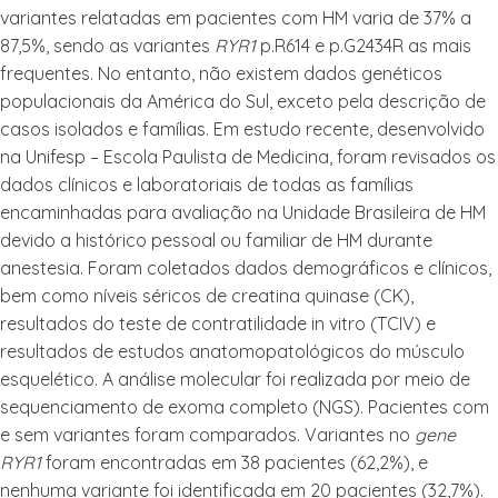
variantes relatadas em pacientes com HM varia de 37% a
87,5%, sendo as variantes
RYR1
p.R614 e p.G2434R as mais
frequentes. No entanto, não existem dados genéticos
populacionais da América do Sul, exceto pela descrição de
casos isolados e famílias. Em estudo recente, desenvolvido
na Unifesp – Escola Paulista de Medicina, foram revisados os
dados clínicos e laboratoriais de todas as famílias
encaminhadas para avaliação na Unidade Brasileira de HM
devido a histórico pessoal ou familiar de HM durante
anestesia. Foram coletados dados demográficos e clínicos,
bem como níveis séricos de creatina quinase (CK),
resultados do teste de contratilidade in vitro (TCIV) e
resultados de estudos anatomopatológicos do músculo
esquelético. A análise molecular foi realizada por meio de
sequenciamento de exoma completo (NGS). Pacientes com
e sem variantes foram comparados. Variantes no
gene
RYR1
foram encontradas em 38 pacientes (62,2%), e
nenhuma variante foi identificada em 20 pacientes (32,7%).