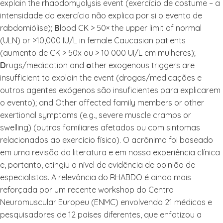
explain the rhabdomyolysis event (exercício de costume – a
intensidade do exercício não explica por si o evento de
rabdomiólise);
B
lood CK > 50× the upper limit of normal
(ULN) or >10,000 IU/L in female Caucasian patients
(aumento de CK > 50x ou > 10 000 UI/L em mulheres);
D
rugs/medication and
o
ther exogenous triggers are
insufficient to explain the event (drogas/medicações e
outros agentes exógenos são insuficientes para explicarem
o evento); and Other affected family members or other
exertional symptoms (e.g., severe muscle cramps or
swelling) (outros familiares afetados ou com sintomas
relacionados ao exercício físico). O acrônimo foi baseado
em uma revisão da literatura e em nossa experiência clínica
e, portanto, atingiu o nível de evidência de opinião de
especialistas. A relevância do RHABDO é ainda mais
reforçada por um recente workshop do Centro
Neuromuscular Europeu (ENMC) envolvendo 21 médicos e
pesquisadores de 12 países diferentes, que enfatizou a