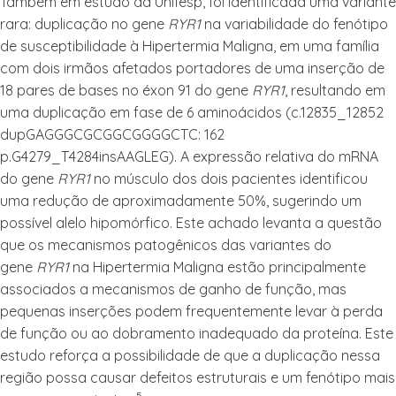
Também em estudo da Unifesp, foi identificada uma variante
rara: duplicação no gene
RYR1
na variabilidade do fenótipo
de susceptibilidade à Hipertermia Maligna, em uma família
com dois irmãos afetados portadores de uma inserção de
18 pares de bases no éxon 91 do gene
RYR1
, resultando em
uma duplicação em fase de 6 aminoácidos (c.12835_12852
dupGAGGGCGCGGCGGGGCTC: 162
p.G4279_T4284insAAGLEG). A expressão relativa do mRNA
do gene
RYR1
no músculo dos dois pacientes identificou
uma redução de aproximadamente 50%, sugerindo um
possível alelo hipomórfico. Este achado levanta a questão
que os mecanismos patogênicos das variantes do
gene
RYR1
na Hipertermia Maligna estão principalmente
associados a mecanismos de ganho de função, mas
pequenas inserções podem frequentemente levar à perda
de função ou ao dobramento inadequado da proteína. Este
estudo reforça a possibilidade de que a duplicação nessa
região possa causar defeitos estruturais e um fenótipo mais
5