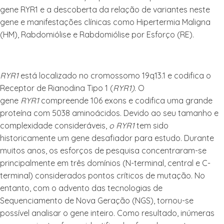
gene RYR1 e a descoberta da relação de variantes neste
gene e manifestações clínicas como Hipertermia Maligna
(HM), Rabdomiólise e Rabdomiólise por Esforço (RE).
RYR1
está localizado no cromossomo 19q13.1 e codifica o
Receptor de Rianodina Tipo 1 (
RYR1)
. O
gene
RYR1
compreende 106 exons e codifica uma grande
proteína com 5038 aminoácidos. Devido ao seu tamanho e
complexidade consideráveis,
o RYR1
tem sido
historicamente um gene desafiador para estudo. Durante
muitos anos, os esforços de pesquisa concentraram-se
principalmente em três domínios (N-terminal, central e C-
terminal) considerados pontos críticos de mutação. No
entanto, com o advento das tecnologias de
Sequenciamento de Nova Geração (NGS), tornou-se
possível analisar o gene inteiro. Como resultado, inúmeras