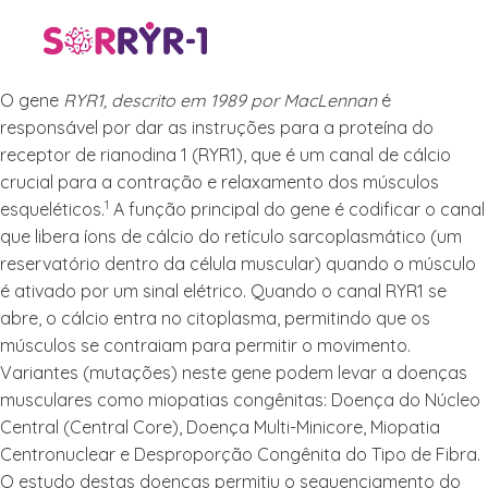
O gene
RYR1, descrito em 1989 por MacLennan
é
responsável por dar as instruções para a proteína do
receptor de rianodina 1 (RYR1), que é um canal de cálcio
crucial para a contração e relaxamento dos músculos
1
esqueléticos.
A função principal do gene é codificar o canal
que libera íons de cálcio do retículo sarcoplasmático (um
reservatório dentro da célula muscular) quando o músculo
é ativado por um sinal elétrico. Quando o canal RYR1 se
abre, o cálcio entra no citoplasma, permitindo que os
músculos se contraiam para permitir o movimento.
Variantes (mutações) neste gene podem levar a doenças
musculares como miopatias congênitas: Doença do Núcleo
Central (Central Core), Doença Multi-Minicore, Miopatia
Centronuclear e Desproporção Congênita do Tipo de Fibra.
O estudo destas doenças permitiu o sequenciamento do