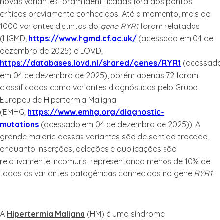
novas variantes foram identificadas fora dos pontos
críticos previamente conhecidos. Até o momento, mais de
1000 variantes distintas do
gene RYR1
foram relatadas
(HGMD;
https://www.hgmd.cf.ac.uk/
(acessado em 04 de
dezembro de 2025) e LOVD;
https://databases.lovd.nl/shared/genes/RYR1
(acessad
em 04 de dezembro de 2025), porém apenas 72 foram
classificadas como variantes diagnósticas pelo Grupo
Europeu de Hipertermia Maligna
(EMHG;
https://www.emhg.org/diagnostic-
mutations
(acessado em 04 de dezembro de 2025)). A
grande maioria dessas variantes são de sentido trocado,
enquanto inserções, deleções e duplicações são
relativamente incomuns, representando menos de 10% de
todas as variantes patogênicas conhecidas no gene
RYR1
.
A
Hipertermia Maligna
(HM) é uma síndrome