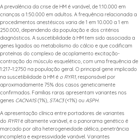
A prevalência da crise de HM é variável, de 1:10.000 em
crianças a 1:50.000 em adultos. A frequência relacionada a
procedimentos anestésicos varia de 1 em 10.000 a 1 em
250.000, dependendo da população e dos critérios
diagnósticos. A suscetibilidade à HM tem sido associada a
genes ligados ao metabolismo do cálcio e que codificam
proteínas do complexo de acoplamento excitação-
contração do músculo esquelético, com uma frequência de
1:217–1:2750 na população geral. O principal gene implicado
na suscetibilidade à HM é
o RYR1
, responsável por
aproximadamente 75% dos casos geneticamente
confirmados. Famílias raras apresentam variantes nos
genes
CACNA1S
(1%),
STAC3
(<1%) ou
ASPH
.
A apresentação clínica entre portadores de variantes
do
RYR1
é altamente variável, e o panorama genético é
marcado por alta heterogeneidade alélica, penetrância
incompleta e expressividade variável. Variantes