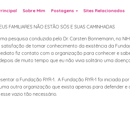
rincipal
rincipal
Sobre Mim
Sobre Mim
Postagens
Postagens
Sites Relacionados
Sites Relacionados
EUS FAMILIARES NÃO ESTÃO SÓS E SUAS CAMINHADAS
 pesquisa conduzida pelo Dr. Carsten Bonnemann, no NIH - Na
 satisfação de tomar conhecimento da existência da Fundaçã
diato fiz contato com a organização para conhecer e saber
depois de muito tempo que eu não vivia solitário uma doen
resentar a Fundação RYR-1.
A Fundação RYR-1 foi iniciada po
huma outra organização que exista apenas para defender e
esse vazio tão necessário.