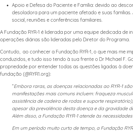
Apoio e Defesa do Paciente e Família
: devido ao desco
desoladora para um paciente afetado e suas famílias.
social, reuniões e conferências familiares.
A Fundação RYR-1 é liderada por uma equipe dedicada de indi
operações diárias são lideradas pelo Diretor do Programa.
Contudo, ao conhecer a Fundação RYR-1, o que mais me impr
conduzidos, e tudo isso tendo à sua frente o Dr Michael F.
propriedade por entender todas as questões ligadas à doenç
fundação (@RYR1.org):
“
Embora raras, as doenças relacionadas ao RYR-1 sã
manifestações mais comuns incluem: fraqueza muscula
assistência de cadeira de rodas e suporte respiratóri
apesar da prevalência desta doença e da gravidade de
Além disso, a Fundação RYR-1 atende às necessidades 
Em um período muito curto de tempo, a Fundação RYR-