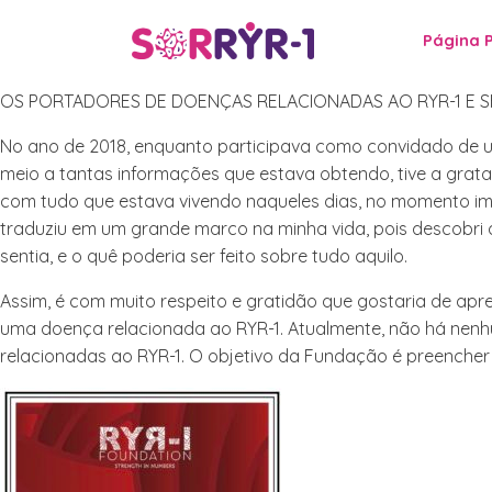
Página P
Página P
OS PORTADORES DE DOENÇAS RELACIONADAS AO RYR-1 E S
No ano de 2018, enquanto participava como convidado de uma
meio a tantas informações que estava obtendo, tive a grata
com tudo que estava vivendo naqueles dias, no momento ime
traduziu em um grande marco na minha vida, pois descobri 
sentia, e o quê poderia ser feito sobre tudo aquilo.
Assim, é com muito respeito e gratidão que gostaria de ap
uma doença relacionada ao RYR-1. Atualmente, não há nen
relacionadas ao RYR-1. O objetivo da Fundação é preencher 