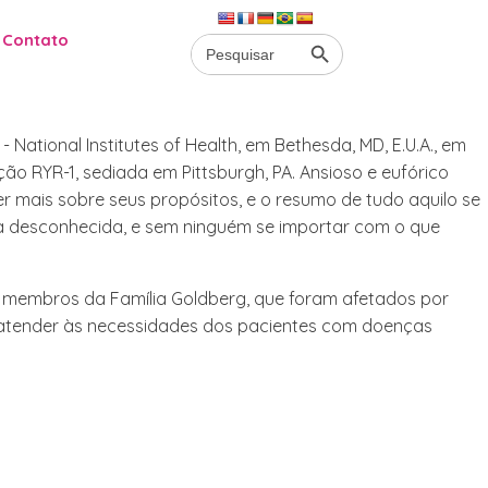
Search Button
Search Button
Contato
Contato
Search
Search
for:
for:
tional Institutes of Health, em Bethesda, MD, E.U.A., em
o RYR-1, sediada em Pittsburgh, PA. Ansioso e eufórico
 mais sobre seus propósitos, e o resumo de tudo aquilo se
ça desconhecida, e sem ninguém se importar com o que
r membros da Família Goldberg, que foram afetados por
 atender às necessidades dos pacientes com doenças