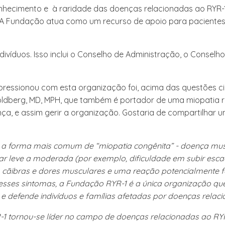
nhecimento e à raridade das doenças relacionadas ao RYR-1
 A Fundação atua como um recurso de apoio para pacientes e
víduos. Isso inclui o Conselho de Administração, o Conselho 
essionou com esta organização foi, acima das questões cie
 Goldberg, MD, MPH, que também é portador de uma miopatia 
a, e assim gerir a organização. Gostaria de compartilhar um
o a forma mais comum de “miopatia congênita” - doença mu
r leve a moderada (por exemplo, dificuldade em subir esca
o), cãibras e dores musculares e uma reação potencialmente 
sses sintomas, a Fundação RYR-1 é a única organização que
e defende indivíduos e famílias afetadas por doenças relac
1 tornou-se líder no campo de doenças relacionadas ao RYR