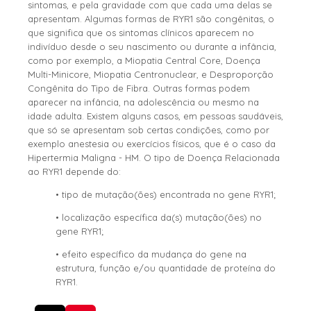
sintomas, e pela gravidade com que cada uma delas se
apresentam. Algumas formas de RYR1 são congênitas, o
que significa que os sintomas clínicos aparecem no
indivíduo desde o seu nascimento ou durante a infância,
como por exemplo, a Miopatia Central Core, Doença
Multi-Minicore, Miopatia Centronuclear, e Desproporção
Congênita do Tipo de Fibra. Outras formas podem
aparecer na infância, na adolescência ou mesmo na
idade adulta. Existem alguns casos, em pessoas saudáveis,
que só se apresentam sob certas condições, como por
exemplo anestesia ou exercícios físicos, que é o caso da
Hipertermia Maligna - HM. O tipo de Doença Relacionada
ao RYR1 depende do:
• tipo de mutação(ões) encontrada no gene RYR1;
• localização específica da(s) mutação(ões) no
gene RYR1;
• efeito específico da mudança do gene na
estrutura, função e/ou quantidade de proteína do
RYR1.