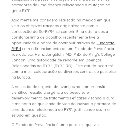
portadores de uma doença relacionada à mutação no
gene RYR1.
Atualmente me considero realizado na medida em que
vejo os obejtivos traçados originalmente com a
concepção do SorRYR-1 se cumprir. E na esteira desta
constante linha de trabalho, recentemente tive a
oportunidade e honra de contribuir através da
Fundação
RYR-1
com o financiamento de um Estudo de Prevalência
liderado por Heinz Jungbluth, MD, PhD, do King's College
London, uma autoridade de renome em Doenças
Relacionadas ao RYR-1 (RYR-1-RD). Este estudo ocorrerá
com a multi colaboração de diversos centros de pesquisa
na Europa.
A necessidade urgente de avanços na compreensão
científica ressalta a urgência da pesquisa e
desenvolvimento de tratamentos eficazes visando a cura
e melhoria da qualidade de vida do indivíduo portador de
uma doença relacionada ao RYR1, justificando assim o
estudo em questão.
O Estudo de Prevalência é uma pesquisa que visa